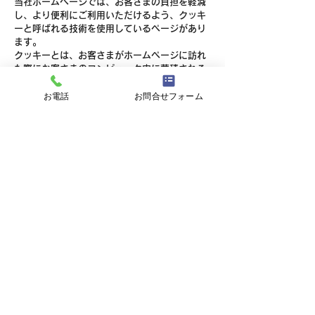
当社ホームページでは、お客さまの負担を軽減
し、より便利にご利用いただけるよう、クッキ
ーと呼ばれる技術を使用しているページがあり
ます。
クッキーとは、お客さまがホームページに訪れ
た際にお客さまのコンピュータ内に蓄積される
小さなテキストファイルのことです。これによ
お電話
お問合せフォーム
り再度お客さまがホームページを訪れた際にお
客さまのコンピュータが認識され、利便性が向
上します。クッキーの中には個人が特定できる
情報は残りません。
ほとんどのコンピュータのブラウザがクッキー
を受け入れられるように設定されていますが、
ご使用のブラウザでクッキーの受け入れを拒否
する設定をすることも可能です。但し、その結
果、ホームページの一部の機能が正常に作動し
ない場合がありますのでご了承ください。
2）他サイトのリンクについて
当社ホームページには、お客さまに対し、有用
な情報・サービスをご提供するため他の会社の
運営するホームページへのリンクがあります。
リンク先のホームページにおける個人情報につ