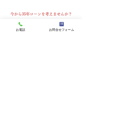
​今から35年ローンを考えませんか？
​上記の2枚の写真は2世帯住宅に全面改装工事を
お電話
お問合せフォーム
行いました物件です。
​一例で、20年後に2階部分が不要になった場合
でも、（賃貸住宅）として家賃収入を得る事が
できます。
（​なんと予算は新築の半分でOKです。）
西尾市Ｋ様邸外観