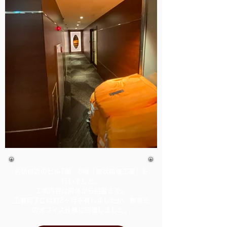
名駅付近のビル7階、8階「原状回復工事」を
行いました。
工事内容は解体から回復まで
。
工事完了には約2ヶ月を有しましたが、無事元
のオフィス仕様に回復しました。