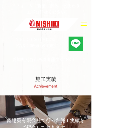
​リフォーム 新築 解体 水まわり
工事お任せください
TEL：0120-69-0245
FAX：0566-68-7052
愛知県刈谷市西境町蒲生池182-1
​施工実績
​Achievement
​錦建築有限会社で行った施工実績を
ご紹介しております。