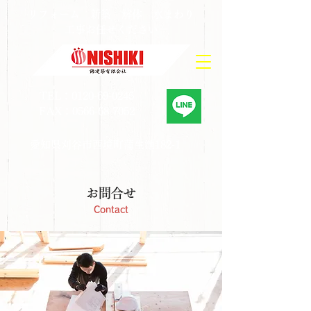
​リフォーム 新築 解体 水まわり
工事お任せください
TEL：0120-69-0245
FAX：0566-68-7052
愛知県刈谷市西境町蒲生池182-1
​お問合せ
Contact